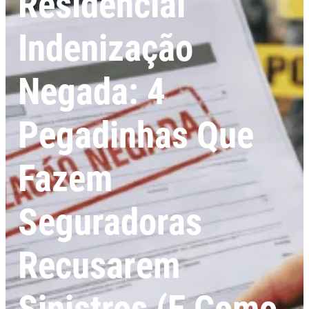
Residencial
Indenização
Negada: 4
Pegadinhas Que
Fazem
Seguradoras
Recusarem