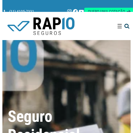
Instagram
Facebook
Youtube
(11) 4105-7331
QUERO UMA COTAÇÃO
Pesquisar
Seguro