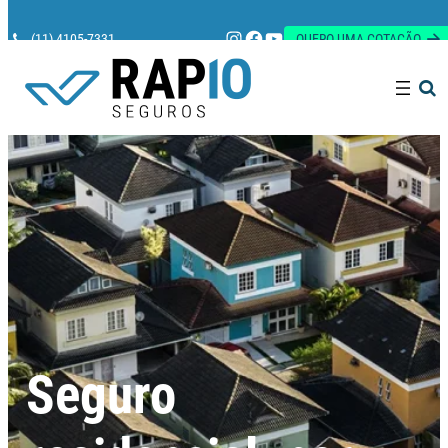
Instagram
Facebook
Youtube
(11) 4105-7331
QUERO UMA COTAÇÃO
Pesquisar
Seguro