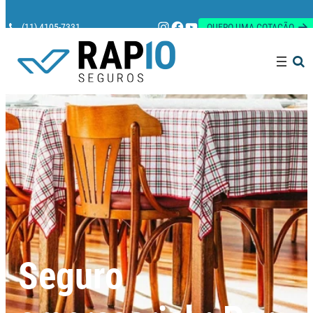
Instagram
Facebook
Youtube
(11) 4105-7331
QUERO UMA COTAÇÃO
Pesquisar
Seguro