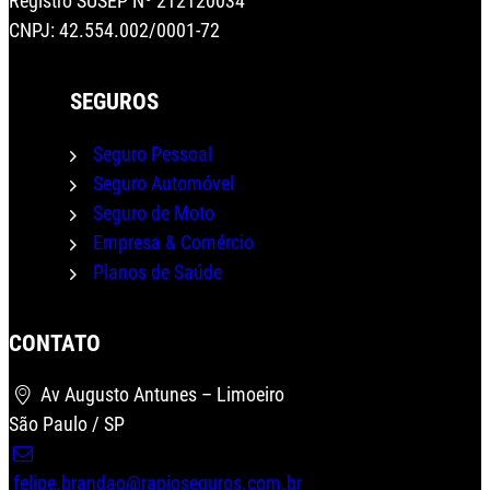
Registro SUSEP Nº 212120034
CNPJ: 42.554.002/0001-72
SEGUROS
Seguro Pessoal
Seguro Automóvel
Seguro de Moto
Empresa & Comércio
Planos de Saúde
CONTATO
Wha
Av Augusto Antunes – Limoeiro
São Paulo / SP
felipe.brandao@rapioseguros.com.br