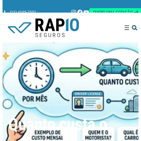
Instagram
Facebook
Youtube
(11) 4105-7331
QUERO UMA COTAÇÃO
Pesquisar
Quanto custa o