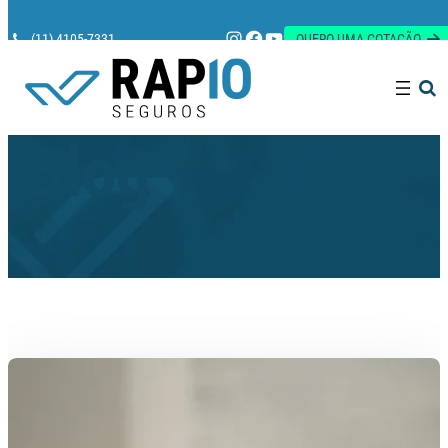
Instagram
Facebook
Youtube
(11) 4105-7331
QUERO UMA COTAÇÃO
Pesquisar
Blog