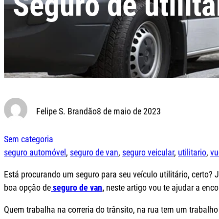
Seguro de utilit
Felipe S. Brandão
8 de maio de 2023
Sem categoria
seguro automóvel
, 
seguro de van
, 
seguro veicular
, 
utilitario
, 
vu
Está procurando um seguro para seu veículo utilitário, certo?
boa opção de
seguro de van
,
neste artigo vou te ajudar a enco
Quem trabalha na correria do trânsito, na rua tem um trabalh