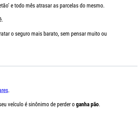
etão’ e todo mês atrasar as parcelas do mesmo.
ê.
ratar o seguro mais barato, sem pensar muito ou
ares
.
 seu veículo é sinônimo de perder o
ganha pão
.