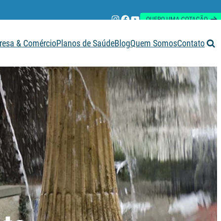
Instagram
Facebook
Youtube
QUERO UMA COTAÇÃO
esa & Comércio
Planos de Saúde
Blog
Quem Somos
Contato