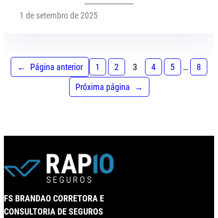
1 de setembro de 2025
←
Página anterior
1
2
3
4
5
…
8
Próxima página
→
FS BRANDAO CORRETORA E
CONSULTORIA DE SEGUROS