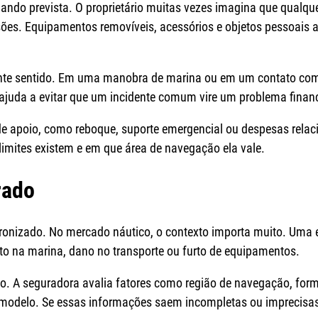
 quando prevista. O proprietário muitas vezes imagina que qua
usões. Equipamentos removíveis, acessórios e objetos pessoai
ante sentido. Em uma manobra de marina ou em um contato com o
ajuda a evitar que um incidente comum vire um problema financ
de apoio, como reboque, suporte emergencial ou despesas relac
 limites existem e em que área de navegação ela vale.
rado
onizado. No mercado náutico, o contexto importa muito. Uma 
nto na marina, dano no transporte ou furto de equipamentos.
uso. A seguradora avalia fatores como região de navegação, form
 modelo. Se essas informações saem incompletas ou imprecisas,