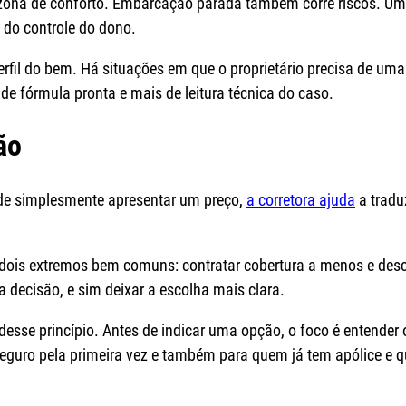
a de conforto. Embarcação parada também corre riscos. Um p
do controle do dono.
o perfil do bem. Há situações em que o proprietário precisa de
e fórmula pronta e mais de leitura técnica do caso.
ão
 de simplesmente apresentar um preço,
a corretora ajuda
a tradu
 dois extremos bem comuns: contratar cobertura a menos e desc
a decisão, e sim deixar a escolha mais clara.
sse princípio. Antes de indicar uma opção, o foco é entender o 
eguro pela primeira vez e também para quem já tem apólice e qu