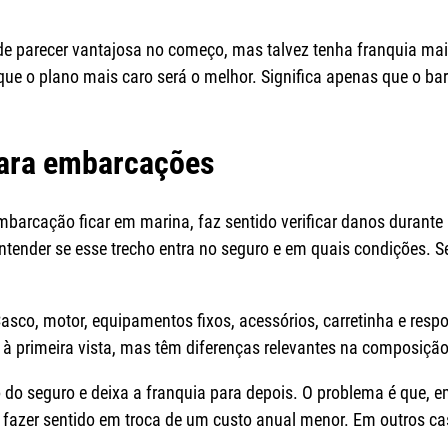
parecer vantajosa no começo, mas talvez tenha franquia mais 
 que o plano mais caro será o melhor. Significa apenas que o ba
para embarcações
embarcação ficar em marina, faz sentido verificar danos durant
ntender se esse trecho entra no seguro e em quais condições. Se 
sco, motor, equipamentos fixos, acessórios, carretinha e resp
 primeira vista, mas têm diferenças relevantes na composição
o do seguro e deixa a franquia para depois. O problema é que, em
é fazer sentido em troca de um custo anual menor. Em outros c