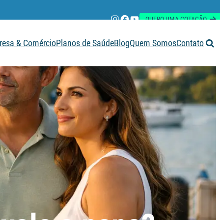
Instagram
Facebook
Youtube
QUERO UMA COTAÇÃO
esa & Comércio
Planos de Saúde
Blog
Quem Somos
Contato