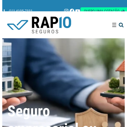
Instagram
Facebook
Youtube
(11) 4105-7331
QUERO UMA COTAÇÃO
Pesquisar
Seguro