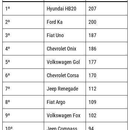
1º
Hyundai HB20
207
2º
Ford Ka
200
3º
Fiat Uno
187
4º
Chevrolet Onix
186
5º
Volkswagen Gol
177
6º
Chevrolet Corsa
170
7º
Jeep Renegade
112
8º
Fiat Argo
109
9º
Volkswagen Fox
102
10º
Jeep Compass
94