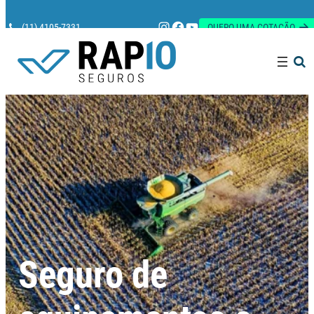
Instagram
Facebook
Youtube
(11) 4105-7331
QUERO UMA COTAÇÃO
Pesquisar
Seguro de