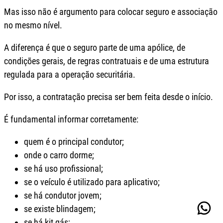
Mas isso não é argumento para colocar seguro e associação
no mesmo nível.
A diferença é que o seguro parte de uma apólice, de
condições gerais, de regras contratuais e de uma estrutura
regulada para a operação securitária.
Por isso, a contratação precisa ser bem feita desde o início.
É fundamental informar corretamente:
quem é o principal condutor;
onde o carro dorme;
se há uso profissional;
se o veículo é utilizado para aplicativo;
se há condutor jovem;
Wha
se existe blindagem;
se há kit gás;