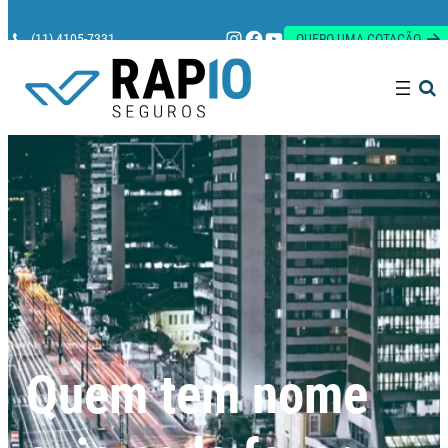
Instagram
Facebook
Youtube
(11) 4105-7331
QUERO UMA COTAÇÃO
Pesquisar
Quem tem nome