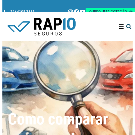
Instagram
Facebook
Youtube
(11) 4105-7331
QUERO UMA COTAÇÃO
Pesquisar
Como comparar