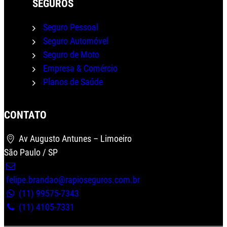
SEGUROS
Seguro Pessoal
Seguro Automóvel
Seguro de Moto
Empresa & Comércio
Planos de Saúde
CONTATO
Wha
Av Augusto Antunes – Limoeiro
São Paulo / SP
felipe.brandao@rapioseguros.com.br
(11) 99575-7343
(11) 4105-7331