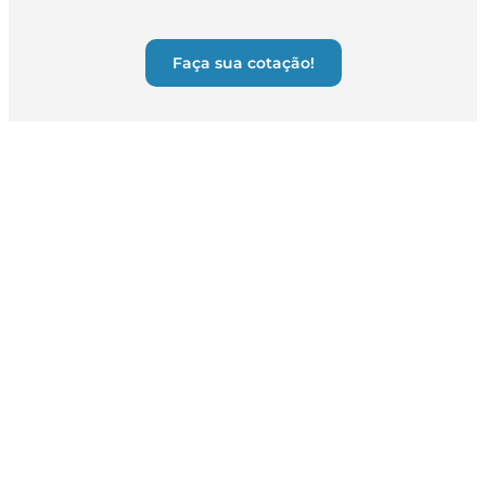
Faça sua cotação!
CONTRATE ONLINE EM POUCOS
PASSOS
PASSO 1: INFORMAÇÕES
Preencha seus dados e responda algumas
perguntas pra gente te conhecer melhor.