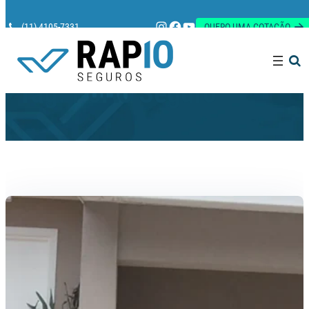
Instagram
Facebook
Youtube
(11) 4105-7331
QUERO UMA COTAÇÃO
Pesquisar
Tag:
Porto Seguro